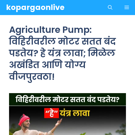
Skip
kopargaonlive
Me
to
content
Agriculture Pump:
विहिरीवरील मोटर सतत बंद
पडतेय? हे यंत्र लावा; मिळेल
अखंडित आणि योग्य
वीजपुरवठा!