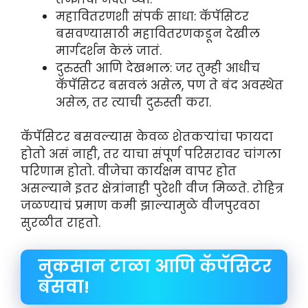
महावितरणशी संपर्क साधा: कॅपॅसिटर
बसवण्यासाठी महावितरणकडून देखील
मार्गदर्शन केलं जातं.
दुरुस्ती आणि देखभाल: जर तुम्ही आधीच
कॅपॅसिटर बसवलं असेल, पण ते बंद अवस्थेत
असेल, तर त्याची दुरुस्ती करा.
कॅपॅसिटर बसवल्यास केवळ शेतकऱ्यांचा फायदा
होतो असं नाही, तर याचा संपूर्ण परिसरावर चांगला
परिणाम होतो. वीजेचा कार्यक्षम वापर होत
असल्याने इतर क्षेत्रांनाही पुरेशी वीज मिळते. रोहित्र
जळण्याचं प्रमाण कमी झाल्यामुळे वीजपुरवठा
सुरळीत राहतो.
नुकसान टाळा आणि कॅपॅसिटर
बसवा!