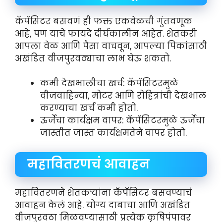
कॅपॅसिटर बसवणं ही फक्त एकवेळची गुंतवणूक
आहे, पण याचे फायदे दीर्घकालीन आहेत. शेतकरी
आपला वेळ आणि पैसा वाचवून, आपल्या पिकांसाठी
अखंडित वीजपुरवठ्याचा लाभ घेऊ शकतो.
कमी देखभालीचा खर्च: कॅपॅसिटरमुळे
वीजवाहिन्या, मोटर आणि रोहित्रांची देखभाल
करण्याचा खर्च कमी होतो.
ऊर्जेचा कार्यक्षम वापर: कॅपॅसिटरमुळे ऊर्जेचा
जास्तीत जास्त कार्यक्षमतेने वापर होतो.
महावितरणचं आवाहन
महावितरणने शेतकऱ्यांना कॅपॅसिटर बसवण्याचं
आवाहन केलं आहे. योग्य दाबाचा आणि अखंडित
वीजपुरवठा मिळवण्यासाठी प्रत्येक कृषिपंपावर