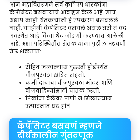
आज महावितरणने सर्व कृषिपंप धारकांना
कॅपॅसिटर बसवण्याचं आवाहन केलं आहे. मात्र,
अद्याप काही शेतकऱ्यांनी हे उपकरण बसवलेलं
नाही. काहींनी कॅपॅसिटर बसवलं असलं तरी ते बंद
अवस्थेत आहे किंवा थेट जोडणी करण्यात आलेली
आहे. अशा परिस्थितीत शेतकऱ्यांना पुढील अडचणी
येऊ शकतात:
रोहित्र जळाल्यास दुरुस्ती होईपर्यंत
वीजपुरवठा खंडित राहतो.
कमी दाबाचा वीजपुरवठा मोटर आणि
वीजवाहिन्यांसाठी घातक ठरतो.
पिकांना वेळेवर पाणी न मिळाल्यास
उत्पादनात घट होते.
कॅपॅसिटर बसवणं म्हणजे
दीर्घकालीन गुंतवणूक