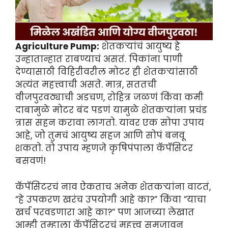
Agriculture Pump:
शेतकऱ्यांचं आयुष्य हे
उन्हातान्हात राबण्याचं असतं. पिकांना पाणी
देण्यासाठी विहिरीवरील मोटर ही शेतकऱ्यांसाठी
अत्यंत महत्त्वाची असते. मात्र, सततची
वीजपुरवठ्याची अडचण, रोहित्र जळणं किंवा कमी
दाबामुळे मोटर बंद पडणं यामुळे शेतकऱ्यांना प्रचंड
त्रास सहन करावा लागतो. यावर एक सोपा उपाय
आहे, जो तुमचं आयुष्य सहज आणि सोपं बनवू
शकतो. तो उपाय म्हणजे कृषिपंपाला कॅपॅसिटर
बसवणं!
कॅपॅसिटरचं नाव ऐकताच अनेक शेतकऱ्यांना वाटतं,
“हे उपकरण खरंच उपयोगी आहे का?” किंवा “याचा
खर्च परवडणारा आहे का?” पण आजच्या लेखात
आम्ही तुम्हाला कॅपॅसिटरचं महत्त्व समजावून