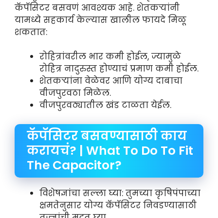
कॅपॅसिटर बसवणं आवश्यक आहे. शेतकऱ्यांनी
यामध्ये सहकार्य केल्यास खालील फायदे मिळू
शकतात:
रोहित्रांवरील भार कमी होईल, ज्यामुळे
रोहित्र नादुरुस्त होण्याचं प्रमाण कमी होईल.
शेतकऱ्यांना वेळेवर आणि योग्य दाबाचा
वीजपुरवठा मिळेल.
वीजपुरवठ्यातील खंड टाळता येईल.
कॅपॅसिटर बसवण्यासाठी काय
करायचं? | What To Do To Fit
The Capacitor?
विशेषज्ञांचा सल्ला घ्या: तुमच्या कृषिपंपाच्या
क्षमतेनुसार योग्य कॅपॅसिटर निवडण्यासाठी
तज्ज्ञांची मदत घ्या.