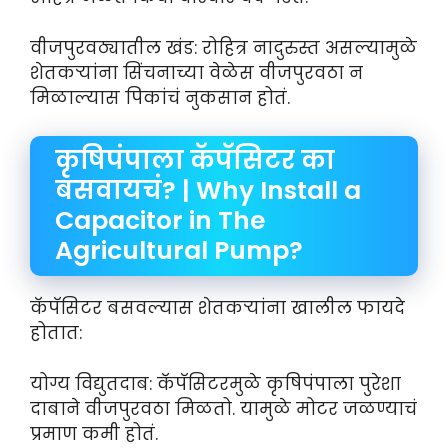
वीजपुरवठ्यातील खंड: रोहित्र नादुरुस्त असल्यामुळे
शेतकऱ्यांना सिंचनाच्या वेळेस वीजपुरवठा न
मिळाल्यास पिकांचं नुकसान होतं.
कृषिपंपाला कॅपॅसिटर का
बसवायचं? | Why Install a
Capacitor in The
Agricultural Pump?
कॅपॅसिटर बसवल्यास शेतकऱ्यांना खालील फायदे
होतात:
योग्य विद्युतदाब: कॅपॅसिटरमुळे कृषिपंपाला पुरेशा
दाबाने वीजपुरवठा मिळतो. यामुळे मोटर जळण्याचं
प्रमाण कमी होतं.