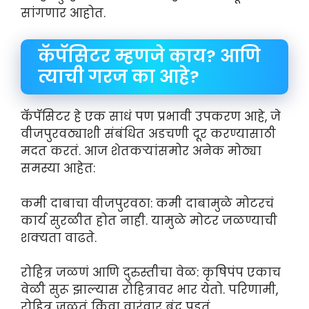
सांगणार आहोत.
कॅपॅसिटर म्हणजे काय? आणि
त्याची गरज का आहे?
कॅपॅसिटर हे एक साधं पण प्रभावी उपकरण आहे, जे
वीजपुरवठ्याशी संबंधित अडचणी दूर करण्यासाठी
मदत करतं. आज शेतकऱ्यांसमोर अनेक मोठ्या
समस्या आहेत:
कमी दाबाचा वीजपुरवठा: कमी दाबामुळे मोटरचं
कार्य सुरळीत होत नाही. यामुळे मोटर जळण्याची
शक्यता वाढते.
रोहित्र जळणं आणि दुरुस्तीचा वेळ: कृषिपंप एकाच
वेळी सुरू झाल्यास रोहित्रावर भार येतो. परिणामी,
रोहित्र जळतं किंवा वारंवार बंद पडतं.