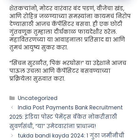
शेतकऱ्यांनो, मोटर वारंवार बंद पडणं, वीजेचा खंड,
आणि रोहित्र जळण्याच्या समस्यांना कायमचं निरोप
देण्यासाठी आजच कॅपॅसिटर बसवा. ही एक छोटी
गुंतवणूक तुम्हाला दीर्घकाळ फायदेशीर ठरेल.
महावितरणच्या या आवाहनाला प्रतिसाद द्या आणि
तुमचं आयुष्य सुकर करा.
“सिंचन सुरळीत, पिकं भरघोस!” या उद्देशाने आजच
पाऊल उचला आणि कॅपॅसिटर बसवण्याच्या
प्रक्रियेला सुरुवात करा.
Categories
Uncategorized
India Post Payments Bank Recruitment
2025: इंडिया पोस्ट पेमेंट्स बँकेत नोकरीसाठी
सुवर्णसंधी, “या” उमेदवारांना प्राधान्य!
tukda bandi kayda 2024: 1 गुंठा जमीनीची