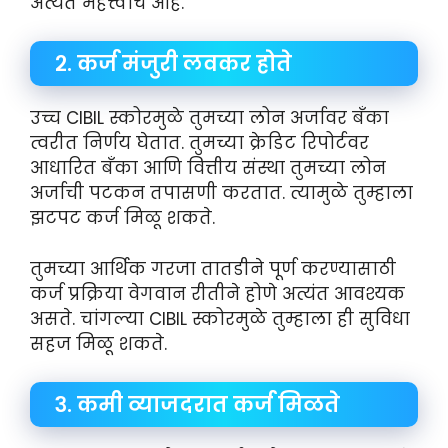
अत्यंत महत्त्वाचे आहे.
२. कर्ज मंजुरी लवकर होते
उच्च CIBIL स्कोरमुळे तुमच्या लोन अर्जावर बँका
त्वरीत निर्णय घेतात. तुमच्या क्रेडिट रिपोर्टवर
आधारित बँका आणि वित्तीय संस्था तुमच्या लोन
अर्जाची पटकन तपासणी करतात. त्यामुळे तुम्हाला
झटपट कर्ज मिळू शकते.
तुमच्या आर्थिक गरजा तातडीने पूर्ण करण्यासाठी
कर्ज प्रक्रिया वेगवान रीतीने होणे अत्यंत आवश्यक
असते. चांगल्या CIBIL स्कोरमुळे तुम्हाला ही सुविधा
सहज मिळू शकते.
३. कमी व्याजदरात कर्ज मिळते