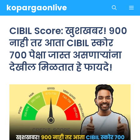
Skip
kopargaonlive
Me
to
content
CIBIL Score: खुशखबर! ९००
नाही तर आता CIBIL स्कोर
७०० पेक्षा जास्त असणाऱ्यांना
देखील मिळतात हे फायदे!