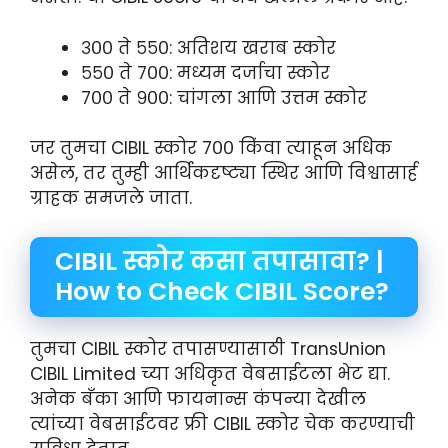
३०० ते ५५०: अतिशय खराब स्कोर
५५० ते ७००: मध्यम दर्जाचा स्कोर
७०० ते ९००: चांगला आणि उत्तम स्कोर
जर तुमचा CIBIL स्कोर ७०० किंवा त्याहून अधिक
असेल, तर तुम्ही आर्थिकदृष्ट्या स्थिर आणि विश्वासार्ह
ग्राहक समजले जाता.
CIBIL स्कोर कसा तपासावा? |
How to Check CIBIL Score?
तुमचा CIBIL स्कोर तपासण्यासाठी TransUnion
CIBIL Limited च्या अधिकृत वेबसाईटला भेट द्या.
अनेक बँका आणि फायनान्स कंपन्या देखील
त्यांच्या वेबसाईटवर फ्री CIBIL स्कोर चेक करण्याची