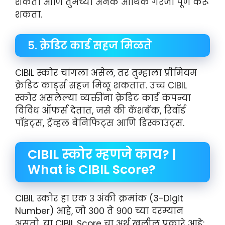
शकता आणि तुमच्या अनेक आर्थिक गरजा पूर्ण करू
शकता.
५. क्रेडिट कार्ड सहज मिळते
CIBIL स्कोर चांगला असेल, तर तुम्हाला प्रीमियम
क्रेडिट कार्ड्स सहज मिळू शकतात. उच्च CIBIL
स्कोर असलेल्या व्यक्तींना क्रेडिट कार्ड कंपन्या
विविध ऑफर्स देतात, जसे की कॅशबॅक, रिवॉर्ड
पॉइंट्स, ट्रॅव्हल बेनिफिट्स आणि डिस्काउंट्स.
CIBIL स्कोर म्हणजे काय? |
What is CIBIL Score?
CIBIL स्कोर हा एक ३ अंकी क्रमांक (3-Digit
Number) आहे, जो ३०० ते ९०० च्या दरम्यान
असतो. या CIBIL Score चा अर्थ खलील प्रकारे आहे: