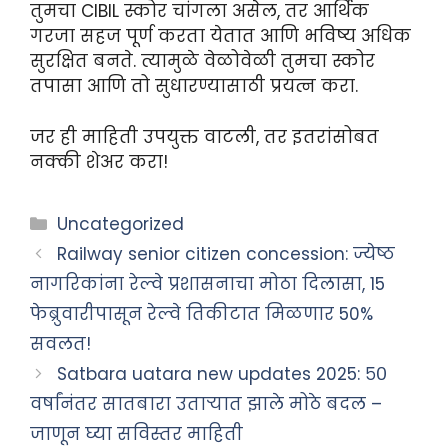
तुमचा CIBIL स्कोर चांगला असेल, तर आर्थिक
गरजा सहज पूर्ण करता येतात आणि भविष्य अधिक
सुरक्षित बनते. त्यामुळे वेळोवेळी तुमचा स्कोर
तपासा आणि तो सुधारण्यासाठी प्रयत्न करा.
जर ही माहिती उपयुक्त वाटली, तर इतरांसोबत
नक्की शेअर करा!
Categories
Uncategorized
Railway senior citizen concession: ज्येष्ठ
नागरिकांना रेल्वे प्रशासनाचा मोठा दिलासा, 15
फेब्रुवारीपासून रेल्वे तिकीटात मिळणार 50%
सवलत!
Satbara uatara new updates 2025: ५०
वर्षांनंतर सातबारा उताऱ्यात झाले मोठे बदल –
जाणून घ्या सविस्तर माहिती