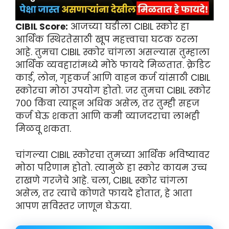
CIBIL Score:
आजच्या घडीला CIBIL स्कोर हा
आर्थिक स्थिरतेसाठी खूप महत्त्वाचा घटक ठरला
आहे. तुमचा CIBIL स्कोर चांगला असल्यास तुम्हाला
आर्थिक व्यवहारांमध्ये मोठे फायदे मिळतात. क्रेडिट
कार्ड, लोन, गृहकर्ज आणि वाहन कर्ज यांसाठी CIBIL
स्कोरचा मोठा उपयोग होतो. जर तुमचा CIBIL स्कोर
७०० किंवा त्याहून अधिक असेल, तर तुम्ही सहज
कर्ज घेऊ शकता आणि कमी व्याजदराचा लाभही
मिळवू शकता.
चांगल्या CIBIL स्कोरचा तुमच्या आर्थिक भविष्यावर
मोठा परिणाम होतो. त्यामुळे हा स्कोर कायम उच्च
राखणे गरजेचे आहे. चला, CIBIL स्कोर चांगला
असेल, तर त्याचे कोणते फायदे होतात, हे आता
आपण सविस्तर जाणून घेऊया.