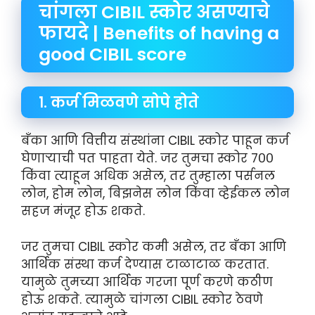
चांगला CIBIL स्कोर असण्याचे
फायदे | Benefits of having a
good CIBIL score
१. कर्ज मिळवणे सोपे होते
बँका आणि वित्तीय संस्थांना CIBIL स्कोर पाहून कर्ज
घेणाऱ्याची पत पाहता येते. जर तुमचा स्कोर ७००
किंवा त्याहून अधिक असेल, तर तुम्हाला पर्सनल
लोन, होम लोन, बिझनेस लोन किंवा व्हेईकल लोन
सहज मंजूर होऊ शकते.
जर तुमचा CIBIL स्कोर कमी असेल, तर बँका आणि
आर्थिक संस्था कर्ज देण्यास टाळाटाळ करतात.
यामुळे तुमच्या आर्थिक गरजा पूर्ण करणे कठीण
होऊ शकते. त्यामुळे चांगला CIBIL स्कोर ठेवणे