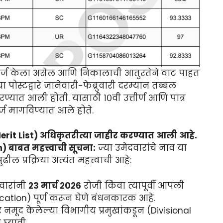
 अर्ज केला असेल आणि निकालाची आतुरतेने वाट पाहत
 पोस्टद्वारे जानेवारी-फेब्रुवारी दरम्यान तब्बल
्यात आली होती. यासाठी १०वी उत्तीर्ण आणि पात्र
ज मागविण्यात आले होते.
erit List) अधिकृतरीत्या जाहीर करण्यात आली आहे.
बाबत महत्त्वाची सूचना:
ज्या उमेदवारांचे नाव या
ील प्रक्रिया अत्यंत महत्त्वाची आहे:
वारांनी
२३ मार्च २०२६
रोजी किंवा त्यापूर्वी आपली
tion) पूर्ण करून घेणे बंधनकारक आहे.
ोर नमूद केलेल्या विभागीय प्रमुखांकडून (Divisional
घ्यावी.