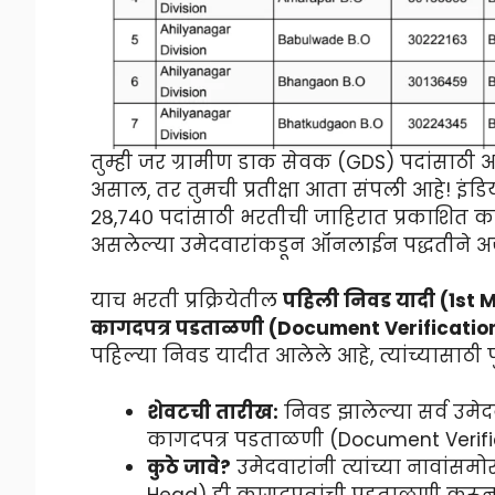
तुम्ही जर ग्रामीण डाक सेवक (GDS) पदांसाठी
असाल, तर तुमची प्रतीक्षा आता संपली आहे! इंडिया
२८,७४० पदांसाठी भरतीची जाहिरात प्रकाशित करण
असलेल्या उमेदवारांकडून ऑनलाईन पद्धतीने अर्
याच भरती प्रक्रियेतील
पहिली निवड यादी (1st M
कागदपत्र पडताळणी (Document Verification) 
पहिल्या निवड यादीत आलेले आहे, त्यांच्यासाठी पुढ
शेवटची तारीख:
निवड झालेल्या सर्व उमेद
कागदपत्र पडताळणी (Document Verifica
कुठे जावे?
उमेदवारांनी त्यांच्या नावांसम
Head) ही कागदपत्रांची पडताळणी करून 