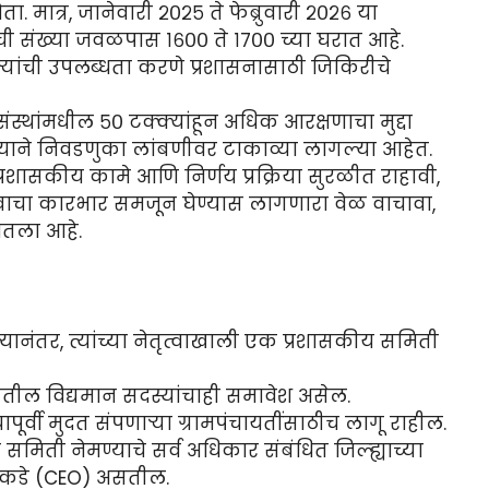
. मात्र, जानेवारी २०२५ ते फेब्रुवारी २०२६ या
ची संख्या जवळपास १६०० ते १७०० च्या घरात आहे.
ऱ्यांची उपलब्धता करणे प्रशासनासाठी जिकिरीचे
ंस्थांमधील ५० टक्क्यांहून अधिक आरक्षणाचा मुद्दा
ल्याने निवडणुका लांबणीवर टाकाव्या लागल्या आहेत.
शासकीय कामे आणि निर्णय प्रक्रिया सुरळीत राहावी,
ावाचा कारभार समजून घेण्यास लागणारा वेळ वाचावा,
घेतला आहे.
्यानंतर, त्यांच्या नेतृत्वाखाली एक प्रशासकीय समिती
तील विद्यमान सदस्यांचाही समावेश असेल.
्यापूर्वी मुदत संपणाऱ्या ग्रामपंचायतींसाठीच लागू राहील.
िती नेमण्याचे सर्व अधिकार संबंधित जिल्ह्याच्या
यांकडे (CEO) असतील.