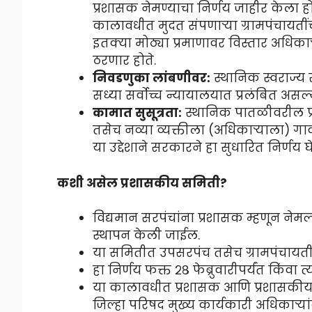
प्रशासक नेमण्याचा निर्णय जाहीर केला होता
कालावधीत मुदत संपणाऱ्या ग्रामपंचायतीं
इतक्या मोठ्या प्रमाणावर विस्तार अधिका
ठरणार होते.
निवडणुका लांबणीवर:
स्थानिक स्वराज्य स
सध्या सर्वोच्च न्यायालयात प्रलंबित अस
कामात सुसूत्रता:
स्थानिक पातळीवरील प्र
तसेच नव्या व्यक्तीला (अधिकाऱ्याला) ग
या उद्देशाने सरकारने हा सुधारित निर्णय 
कशी असेल प्रशासकीय समिती?
विद्यमान सरपंचांना प्रशासक म्हणून नेमल
स्थापन केली जाईल.
या समितीत उपसरपंच तसेच ग्रामपंचायती
हा निर्णय फक्त २८ फेब्रुवारीपर्यंत किंवा त
या कालावधीत प्रशासक आणि प्रशासकीय सम
जिल्हा परिषद मुख्य कार्यकारी अधिकाऱ्