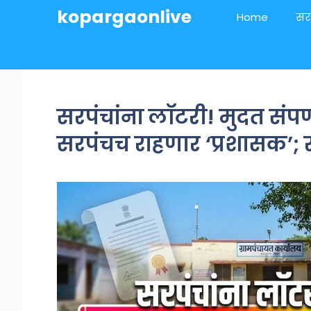
Skip
kopargaonlive
Home
सर
to
content
सरपंचांना लॉटरी! मुदत संपणा
सरपंचच राहणार ‘प्रशासक’; 