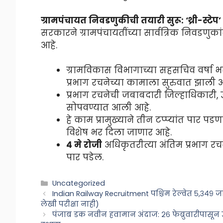
ग्रामपंचायत निवडणुकीची तयारी सुरू: ‘थ्री-स्टेप’ 
सरकारने ग्रामपंचायतींच्या सार्वत्रिक निवडणुक
आहे.
ग्रामविकास विभागाच्या सहसचिव वर्षा भर
प्रभाग रचनेच्या कामाला सुरुवात झाली आ
प्रभाग रचनेची जबाबदारी जिल्हाधिकारी
सोपवण्यात आली आहे.
हे काम प्रामुख्याने तीन टप्प्यांत पार पड
विशेष भर दिला जाणार आहे.
४ मे रोजी
अधिकृतरीत्या अंतिम प्रभाग रचन
पार पडेल.
Categories
Uncategorized
Indian Railway Recruitment पश्चिम रेल्वेत ५,३४९ जाग
लेखी परीक्षा नाही)
पंजाब डक नवीन हवामान अंदाज: २६ फेब्रुवारीपासून 