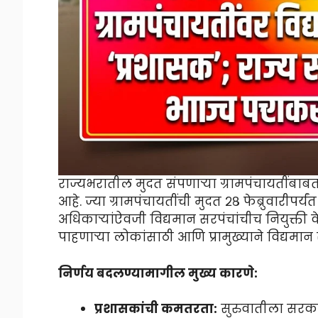
राज्यभरातील मुदत संपणाऱ्या ग्रामपंचायतींबाबत
आहे. ज्या ग्रामपंचायतींची मुदत २८ फेब्रुवारीपर्
अधिकाऱ्यांऐवजी विद्यमान सरपंचांचीच नियुक्ती
पाहणाऱ्या लोकांसाठी आणि प्रामुख्याने विद्यमा
निर्णय बदलण्यामागील मुख्य कारणे:
प्रशासकांची कमतरता:
सुरुवातीला सरका