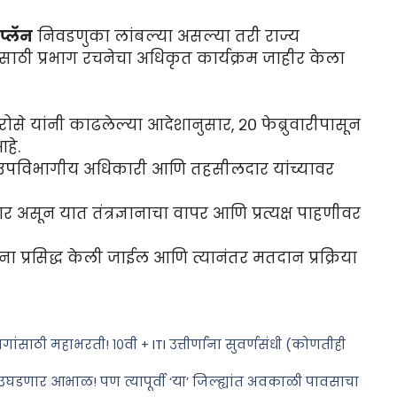
प्लॅन
निवडणुका लांबल्या असल्या तरी राज्य
ांसाठी प्रभाग रचनेचा अधिकृत कार्यक्रम जाहीर केला
ोसे यांनी काढलेल्या आदेशानुसार, २० फेब्रुवारीपासून
हे.
, उपविभागीय अधिकारी आणि तहसीलदार यांच्यावर
णार असून यात तंत्रज्ञानाचा वापर आणि प्रत्यक्ष पाहणीवर
ा प्रसिद्ध केली जाईल आणि त्यानंतर मतदान प्रक्रिया
ांसाठी महाभरती! १०वी + ITI उत्तीर्णांना सुवर्णसंधी (कोणतीही
उघडणार आभाळ! पण त्यापूर्वी ‘या’ जिल्ह्यांत अवकाळी पावसाचा