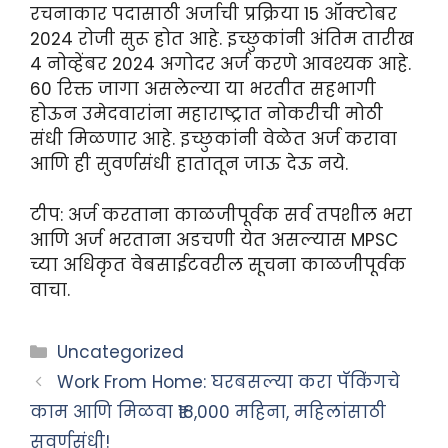
रचनाकार पदासाठी अर्जाची प्रक्रिया 15 ऑक्टोबर
2024 रोजी सुरू होत आहे. इच्छुकांनी अंतिम तारीख
4 नोव्हेंबर 2024 अगोदर अर्ज करणे आवश्यक आहे.
60 रिक्त जागा असलेल्या या भरतीत सहभागी
होऊन उमेदवारांना महाराष्ट्रात नोकरीची मोठी
संधी मिळणार आहे. इच्छुकांनी वेळेत अर्ज करावा
आणि ही सुवर्णसंधी हातातून जाऊ देऊ नये.
टीप: अर्ज करताना काळजीपूर्वक सर्व तपशील भरा
आणि अर्ज भरताना अडचणी येत असल्यास MPSC
च्या अधिकृत वेबसाईटवरील सूचना काळजीपूर्वक
वाचा.
Categories
Uncategorized
Work From Home: घरबसल्या करा पॅकिंगचे
काम आणि मिळवा ₹18,000 महिना, महिलांसाठी
सुवर्णसंधी!