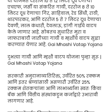
या योजनेत दररोज 10 ते 12 लिटर दूध देणाऱ्या
एचएफ, जर्सी या संकरित गायी, दररोज 8 ते 10
लिटर दूध देणाऱ्या गिर, साहिवाल, रेड सिंधी, राठी,
थारपारकर, आणि दररोज 5 ते 7 लिटर दूध देणाऱ्या
देवणी, लाल कंधारी, देवलाऊ, डांगी गाईचे वाटप
केले जाणार आहे. सोबतच सुधारित मुरा व
जाफराबादी जातीच्या गायी व म्हशींचे वाटप सुद्धा
करण्यात येणार आहे. Gai Mhashi Vatap Yojana
दुभत्या गायी आणि म्हशी वाटप योजना पुन्हा सुरू |
Gai Mhashi Vatap Yojana
सरकारी अनुदानाव्यतिरिक्त, उर्वरित 50% रक्कम
आणि इतर श्रेण्यांसाठी असणारी उर्वरित 25%
रक्कम शेतकऱ्यांना आणि लाभार्थ्यांना स्वतः किंवा
बँक आणि वित्तीय संस्थांकडून कर्जाद्वारे उभारावी
लागणार आहे.