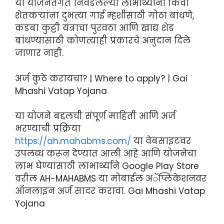
या योजनेंतर्गत निवडलेल्या लाभार्थ्यांना किंवा
शेतकऱ्यांना दुभत्या गाई म्हशींसाठी गोठा बांधणे,
कडबा कुट्टी यंत्राचा पुरवठा आणि खाद्य शेड
बांधण्यासाठी कोणत्याही प्रकारचे अनुदान दिले
जाणार नाही.
अर्ज कुठे करायचा? | Where to apply? | Gai
Mhashi Vatap Yojana
या योजने बद्दलची संपूर्ण माहिती आणि अर्ज
भरण्याची प्रक्रिया
https://ah.mahabms.com/
या वेबसाइटवर
उपलब्ध करून देण्यात आली आहे आणि योजनेचा
लाभ घेण्यासाठी लाभार्थ्याने Google Play Store
वरील AH-MAHABMS या मोबाईल अॅप्लिकेशनवर
ऑनलाइन अर्ज सादर करावा. Gai Mhashi Vatap
Yojana