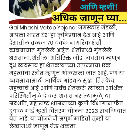
Gai Mhashi Vatap Yojana: नमस्कार मंडळी,
आपला भारत देश हा कृषिप्रधान देश आहे आणि
देशातील तब्बल 70 टक्के नागरिक शेती
व्यवसायात गुंतलेले आहेत. शेतीमध्ये गुंतलेले
असताना, शेतीला अतिरिक्त जोड व्यवसाय म्हणून
दूध व्यवसाय हा शेतकऱ्यांच्या उत्पन्नाचा एक
महत्वाचा स्त्रोत म्हणून ओळखला जात आहे. पण या
व्यवसायासाठी आर्थिक भांडवल सुद्धा तितकेच
महत्त्वाचे आहे आणि सर्वच शेतकरी त्यांच्या आर्थिक
परिस्थितीमुळे हे करू शकत नसल्यामुळे, या
संदर्भात, महाराष्ट्र शासनाच्या कृषी विभागामार्फत
दुधाळ गाई म्हशी वितरण योजना 2023 राबविण्यात
येत आहे. या योजनेची संपूर्ण माहिती तुम्ही या
लेखामध्ये जाणून घेऊ शकता.