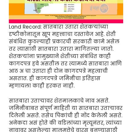
Land Record: सातबारा उतारा शेतकऱ्यांच्या
दृष्टीकोनातून खूप महत्त्वाचा दस्तावेज आहे. शेती
संबंधित कुठल्याही प्रकारची सरकारी कामे असेल
तर त्यासाठी सातबारा उतारा मागितल्या जातो.
शेतकऱ्यांना प्रामुख्याने शेतीच्या संबंधित काही
कागदपत्र हवे असतील तर त्यामध्ये सातबारा आणि
आठ अ चा उतारा ही दोन कागदपत्रे महत्वाची
असतात. ही कागदपत्रे जमिनीचा इतिहास
म्हणायला काही हरकत नाही.
सातबारा उताऱ्यावर शेतमालकाचे नाव असते.
जमिनीबाबत संपूर्ण माहिती या सातबारा उताऱ्यावर
दिलेली असते. तसेच पिकांची ही नोंद केलेली असते.
अनेकदा असं होते की वडिलांच्या मृत्यूनंतर, त्यांच्या
नावावर असलेल्या मालमत्तेचे वारस बनण्यासाठी