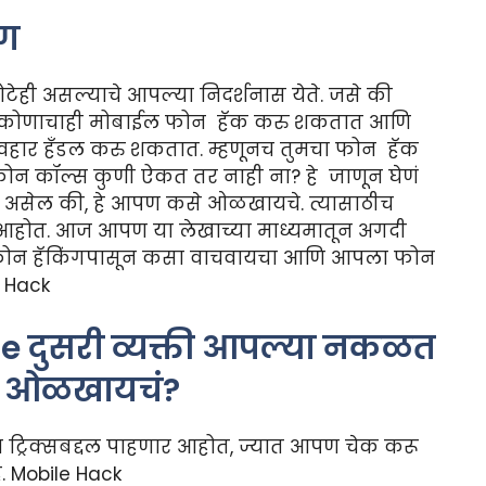
ाण
ोटेही असल्याचे आपल्या निदर्शनास येते. जसे की
े कोणाचाही मोबाईल फोन हॅक करु शकतात आणि
व्यवहार हँडल करु शकतात. म्हणूनच तुमचा फोन हॅक
ल फोन कॉल्स कुणी ऐकत तर नाही ना? हे जाणून घेणं
डला असेल की, हे आपण कसे ओळखायचे. त्यासाठीच
आहोत. आज आपण या लेखाच्या माध्यमातून अगदी
फोन हॅकिंगपासून कसा वाचवायचा आणि आपला फोन
 Hack
e दुसरी व्यक्ती आपल्या नकळत
सं ओळखायचं?
ा ट्रिक्सबद्दल पाहणार आहोत, ज्यात आपण चेक करू
 Mobile Hack