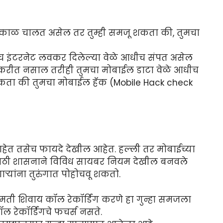
ी काळ चालत असेल तर तुम्ही समजू शकता की, तुमचा
च इंटरनेट लवकर दिलेल्या वेळे आधीच संपत असेल
र करीत नसाल तरीही तुमचा मोबाईल डाटा वेळे आधीच
कता की तुमचा मोबाईल हॅक (Mobile Hack check
ाम आहेत तसेच फायदे देखील आहेत. हल्ली तर मोबाईच्या
ासाठी शासनाने विविध सायबर नियम देखील बनवले
ऱ्यांना तुरुंगात पोहोचवू शकतो.
नुमती शिवाय कॉल रेकॉर्डिंग करणे हा गुन्हा समजला
ॉल रेकॉर्डिंगचे फचर्स नसते.