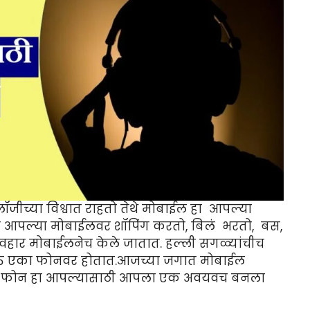
ॉजीच्या विश्वात राहतो तेथे मोबाईल हा आपल्या
आपल्या मोबाईलवर शॉपिंग करतो, बिलं भरतो, बस,
व्यवहार मोबाईलनेच केले जातात. हल्ली सगळ्यांचीच
्त एका फोनवर होतात.आजच्या जगात मोबाईल
सध्या फोन हा आपल्यासाठी आपला एक अवयवच बनला