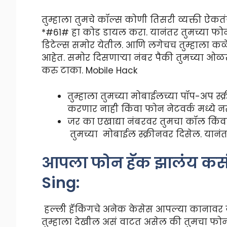
तुम्हाला तुमचे कॉल्स कोणी तिसरी व्यक्ती ऐक
*#61# हा कोड डायल करा. यानंतर तुमच्या फोनच
डिटेल्स समोर येतील. आणि लगेचच तुम्हाला कळ
आहेत. समोर दिसणाऱ्या नंबर पैकी तुमच्या ओळ
करु टाका. Mobile Hack
तुम्हाला तुमच्या मोबाईलच्या पॉप-अप स्
करणार नाही किंवा फोन नेटवर्क मध्ये न
जर का एखाद्या नंबरवर तुमचा कॉल किंवा
तुमच्या मोबाईल स्क्रीनवर दिसेल. यानं
आपला फोन हॅक झालंय कस
Sing:
हल्ली हॅकिंगचे अनेक केसेस आपल्या कानावर य
तुम्हाला देखील असं वाटत असेल की तुमचा फो