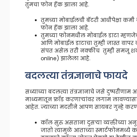
तुमचा फोन हॅक झाला आहे.
तुमच्या मोबाईलची बॅटरी आधीपेक्षा कम
फोन हॅक झाला आहे.
तुमच्या फोनमधील मोबाईल डाटा म्हणजे
आणि मोबाईल डाटाचा तुम्ही जास्त वाप
संपत असेल तरी नक्कीच तुम्ही समजू श
online) झालेला आहे.
बदलत्या तंत्रज्ञानाचे फायदे
सध्याच्या बदलत्या तंत्रज्ञानाचे जसे दुष्परीण
माध्यमातून फ्रॉड करणाऱ्यांवर लगाम लावण्य
आहेत. ज्याच्या मदतीने आपण सायबर गुन्हे करणा
कॉल सुरु असताना दुसऱ्या व्यक्तीच्या अ
जातो त्यामुळे आताच्या स्मार्टफोनमध्ये क