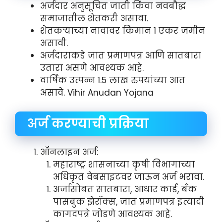
अर्जदार अनुसूचित जाती किंवा नवबौद्ध
समाजातील शेतकरी असावा.
शेतकऱ्याच्या नावावर किमान 1 एकर जमीन
असावी.
अर्जदाराकडे जात प्रमाणपत्र आणि सातबारा
उतारा असणे आवश्यक आहे.
वार्षिक उत्पन्न 1.5 लाख रुपयांच्या आत
असावे. Vihir Anudan Yojana
अर्ज करण्याची प्रक्रिया
ऑनलाइन अर्ज:
महाराष्ट्र शासनाच्या कृषी विभागाच्या
अधिकृत वेबसाइटवर जाऊन अर्ज भरावा.
अर्जासोबत सातबारा, आधार कार्ड, बँक
पासबुक झेरॉक्स, जात प्रमाणपत्र इत्यादी
कागदपत्रे जोडणे आवश्यक आहे.