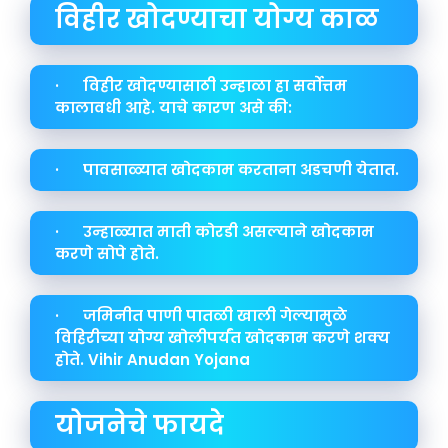
विहीर खोदण्याचा योग्य काळ
· विहीर खोदण्यासाठी उन्हाळा हा सर्वोत्तम
कालावधी आहे. याचे कारण असे की:
· पावसाळ्यात खोदकाम करताना अडचणी येतात.
· उन्हाळ्यात माती कोरडी असल्याने खोदकाम
करणे सोपे होते.
· जमिनीत पाणी पातळी खाली गेल्यामुळे
विहिरीच्या योग्य खोलीपर्यंत खोदकाम करणे शक्य
होते. Vihir Anudan Yojana
योजनेचे फायदे