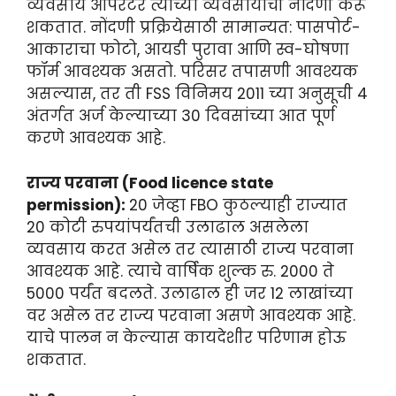
व्यवसाय ऑपरेटर त्यांच्या व्यवसायाची नोंदणी करू
शकतात. नोंदणी प्रक्रियेसाठी सामान्यत: पासपोर्ट-
आकाराचा फोटो, आयडी पुरावा आणि स्व-घोषणा
फॉर्म आवश्यक असतो. परिसर तपासणी आवश्यक
असल्यास, तर ती FSS विनिमय 2011 च्या अनुसूची 4
अंतर्गत अर्ज केल्याच्या 30 दिवसांच्या आत पूर्ण
करणे आवश्यक आहे.
राज्य परवाना (Food licence state
permission):
20 जेव्हा FBO कुठल्याही राज्यात
20 कोटी रुपयांपर्यंतची उलाढाल असलेला
व्यवसाय करत असेल तर त्यासाठी राज्य परवाना
आवश्यक आहे. त्याचे वार्षिक शुल्क रु. 2000 ते
5000 पर्यंत बदलते. उलाढाल ही जर 12 लाखांच्या
वर असेल तर राज्य परवाना असणे आवश्यक आहे.
याचे पालन न केल्यास कायदेशीर परिणाम होऊ
शकतात.