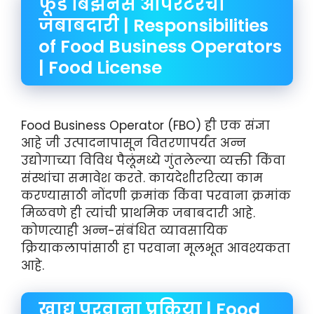
फूड बिझनेस ऑपरेटरची
जबाबदारी | Responsibilities
of Food Business Operators
| Food License
Food Business Operator (FBO) ही एक संज्ञा
आहे जी उत्पादनापासून वितरणापर्यंत अन्न
उद्योगाच्या विविध पैलूंमध्ये गुंतलेल्या व्यक्ती किंवा
संस्थांचा समावेश करते. कायदेशीररित्या काम
करण्यासाठी नोंदणी क्रमांक किंवा परवाना क्रमांक
मिळवणे ही त्यांची प्राथमिक जबाबदारी आहे.
कोणत्याही अन्न-संबंधित व्यावसायिक
क्रियाकलापांसाठी हा परवाना मूलभूत आवश्यकता
आहे.
खाद्य परवाना प्रक्रिया | Food