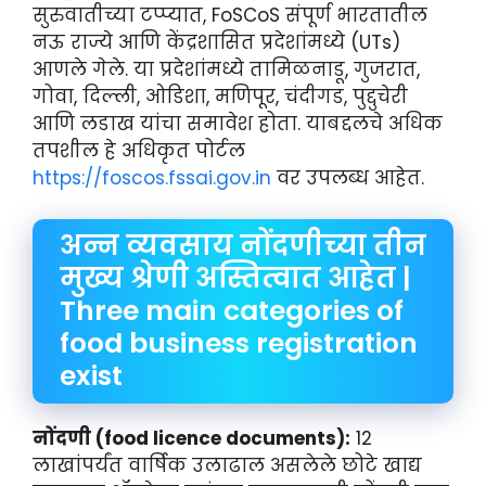
सुरुवातीच्या टप्प्यात, FoSCoS संपूर्ण भारतातील
नऊ राज्ये आणि केंद्रशासित प्रदेशांमध्ये (UTs)
आणले गेले. या प्रदेशांमध्ये तामिळनाडू, गुजरात,
गोवा, दिल्ली, ओडिशा, मणिपूर, चंदीगड, पुद्दुचेरी
आणि लडाख यांचा समावेश होता. याबद्दलचे अधिक
तपशील हे अधिकृत पोर्टल
https://foscos.fssai.gov.in
वर उपलब्ध आहेत.
अन्न व्यवसाय नोंदणीच्या तीन
मुख्य श्रेणी अस्तित्वात आहेत |
Three main categories of
food business registration
exist
नोंदणी (food licence documents):
12
लाखांपर्यंत वार्षिक उलाढाल असलेले छोटे खाद्य