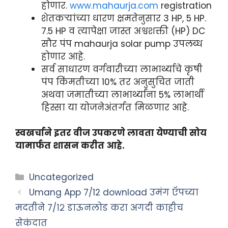
होणार.
www.mahaurja.com
registration
शेतकऱ्यांच्या धारण क्षमतेनुसार 3 HP, 5 HP.
7.5 HP व त्यापेक्षा जास्त अश्वशक्ती (HP) DC
सौर पंप mahaurja solar pump उपलब्ध
होणार आहे.
सर्व साधारण वर्गवारीच्या लाभार्थ्याचे कृषी
पंप किंमतीच्या 10% तर अनुसुचित जाती
अथवा जमातीच्या लाभार्थ्यांना 5% लाभार्थी
हिस्सा या योजनेअंतर्गत मिळणार आहे.
स्वखर्चाने इतर वीज उपकरणे लावता येण्याची सोय
यामार्फत शासन करीत आहे.
Categories
Uncategorized
Umang App 7/12 download उमंग ऍपच्या
मदतीने ७/१२ डाऊनलोड करा अगदी काहीच
सेकंदात