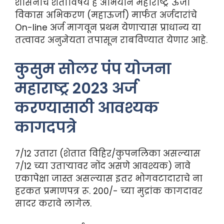
शासनाचे शेतीविषय हे अभियान महाराष्ट्र ऊर्जा
विकास अभिकरण (महाऊर्जा) मार्फत अर्जदारांचे
On-line अर्ज मागवून प्रथम येणाऱ्यास प्राधान्य या
तत्वावर अनुज्ञेयता तपासून राबविण्यात येणार आहे.
कुसुम सोलर पंप योजना
महाराष्ट्र 2023 अर्ज
करण्यासाठी आवश्यक
कागदपत्रे
7/12 उतारा (शेतात विहिर/कुपनलिका असल्यास
7/12 च्या उताऱ्यावर नोंद असणे आवश्यक) नावे
एकापेक्षा जास्त असल्यास इतर भोगवटादाराचे ना
हरकत प्रमाणपत्र रू. 200/- च्या मुद्रांक कागदावर
सादर करावे लागेल.