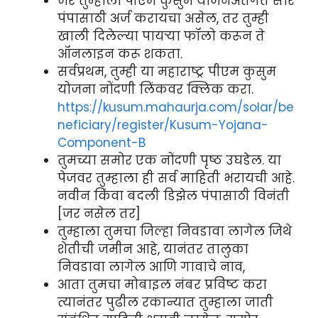
जर तुम्हाला पीएम कुसुम योजनेअंतर्गत सौर
पंपासाठी अर्ज करायचा असेल, तर तुम्ही
खाली दिलेल्या पायऱ्या फॉलो करून ते
ऑनलाइन करू शकता.
सर्वप्रथम, तुम्ही या महाराष्ट्र पीएम कुसुम
योजना नोंदणी लिंकवर क्लिक करा.
https://kusum.mahaurja.com/solar/be
neficiary/register/Kusum-Yojana-
Component-B
तुमच्या समोर एक नोंदणी पृष्ठ उघडेल. या
पेजवर तुम्हाला ही सर्व माहिती भरायची आहे.
नवीन किंवा बदली डिझेल पंपासाठी विनंती
[जर नसेल तर]
तुम्हाला तुमचा जिल्हा निवडावा लागेल जिथे
शेतीची जमीन आहे, यानंतर तालुका
निवडावा लागेल आणि गावाचे नाव,
आता तुमचा मोबाइल नंबर प्रविष्ट करा
त्यानंतर पुढील रकान्यात तुम्हाला जाती