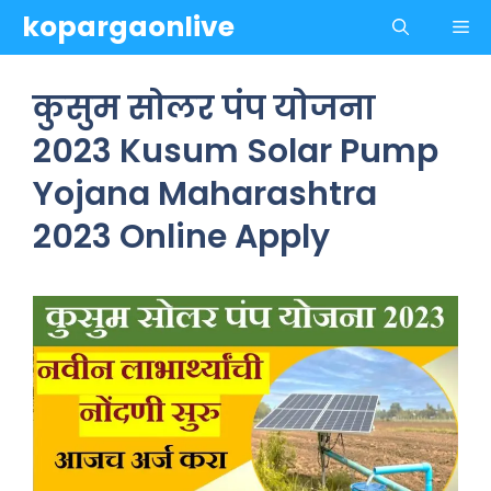
Skip
kopargaonlive
Me
to
content
कुसुम सोलर पंप योजना
2023 Kusum Solar Pump
Yojana Maharashtra
2023 Online Apply