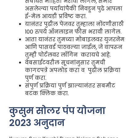
संबंधित माहिती भरावी लागेल, समोर
असलेल्या पर्यायांपैकी निवडून पुढे आपला
ई-मेल आयडी प्रविष्ट करा.
यानंतर पुढील पेजवर तुम्हाला नोंदणीसाठी
100 रुपये ऑनलाइन फीस भरावी लागेल.
आता यानंतर तुमच्या मोबाइलवर युजरनेम
आणि पासवर्ड पाठवल्या जाईल, जे वापरून
तुम्ही पोर्टलवर लॉगिन करायचे आहे.
वेबसाईटवरील सूचनांनुसार तुमची
कागदपत्रे अपलोड करा व पुढील प्रक्रिया
पुर्ण करा.
संपुर्ण प्रक्रिया पुर्ण झाल्यानंतर सबमीट
बटक क्लिक करा.
कुसुम सोलर पंप योजना
2023 अनुदान