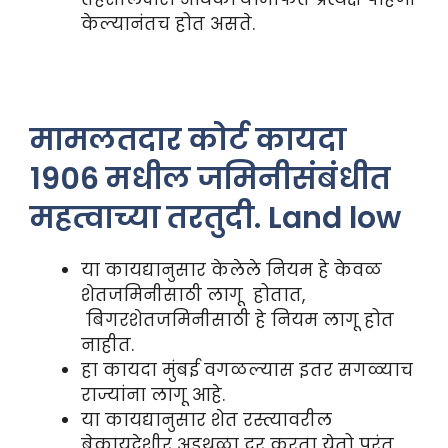
केल्यानंतच होत असते.
मामलतदार कोर्ट कायदा
1906 मधील जमिनीसंबंधीत
महत्वाच्या तरतुदी. Land low
या कायद्यानुसार केलेले नियम हे केवळ
शेतजमिनीसाठी लागू होतात,
बिगरशेतजमिनीसाठी हे नियम लागू होत
नाहीत.
हा कायदा मुंबई वगळल्यास इतर सगळ्याच
राज्यांना लागू आहे.
या कायद्यानुसार शेत रस्त्यावरील
बेकायदेशीर अडथळा दूर करता येतो परंतु