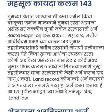
महसूल कायदा कलम 143
तुमच्या शेतात जाण्यासाठी रस्ता नसेल किंवा
बाजूच्या जमीन मालकाने तुमचा रस्ता अडवला
असेल तर नक्कीच तुम्ही नवीन रस्त्यासाठी अर्ज
Rasta Magni arj करु शकता. महाराष्ट्र जमीन
अधिनियम १९६६ च्या कलम १४३ नुसार
तहसीलदारांकडे नवीन रस्त्यांची मागणी प्रत्येकाला
करता येते किंवा तुमचा आधीचा उपलब्ध रस्ता
कोणी अडविला असेल तर मामलेदार कोर्ट ॲक्ट
नुसार १९०६ कलम ५ मध्ये सांगितल्याप्रमाणे तुम्ही
तहसीलदार यांना रस्त्यासाठी लेखी अर्ज करून दाद
मागू शकता. Land record कोणाकडे अर्ज करायचे
ते आपल्याला समजले पंरतु हा अर्ज कसा करावा हे
आपण पुढील माहितीच्या आधारे समजून घेऊ,
Land law