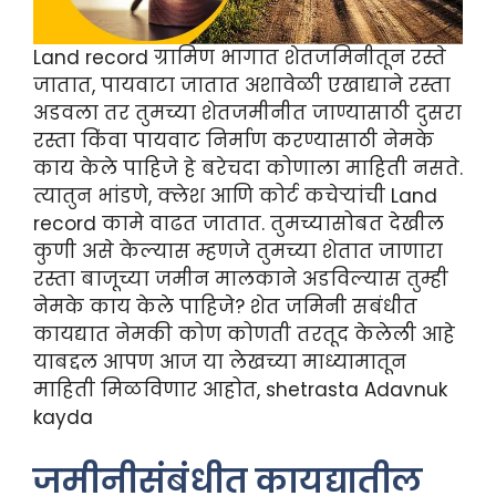
Land record ग्रामिण भागात शेतजमिनीतून रस्ते
जातात, पायवाटा जातात अशावेळी एखाद्याने रस्ता
अडवला तर तुमच्या शेतजमीनीत जाण्यासाठी दुसरा
रस्ता किंवा पायवाट निर्माण करण्यासाठी नेमके
काय केले पाहिजे हे बरेचदा कोणाला माहिती नसते.
त्यातुन भांडणे, क्लेश आणि कोर्ट कचेऱ्यांची Land
record कामे वाढत जातात. तुमच्यासोबत देखील
कुणी असे केल्यास म्हणजे तुमच्या शेतात जाणारा
रस्ता बाजूच्या जमीन मालकाने अडविल्यास तुम्ही
नेमके काय केले पाहिजे? शेत जमिनी सबंधीत
कायद्यात नेमकी कोण कोणती तरतूद केलेली आहे
याबद्दल आपण आज या लेखच्या माध्यामातून
माहिती मिळविणार आहोत, shetrasta Adavnuk
kayda
जमीनीसंबंधीत कायद्यातील