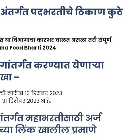
अंतर्गत पदभरतीचे ठिकाण कुठे
गत या विभागाचा कारभर चालत असला तरी संपूर्ण
ha Food Bharti 2024
ांतर्गत करण्यात येणाऱ्या
रखा –
ी तारीख १३ डिसेंबर २०२३
१ डिसेंबर २०२३ आहे.
ांतर्गत महाभरतीसाठी अर्ज
च्या लिंक खालील प्रमाणे