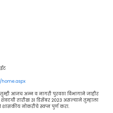
ाईट
i/home.aspx
न तुम्ही आजच अन्न व नागरी पुरवठा विभागाने जाहीर
ेवटची तारीख 31 डिसेंबर 2023 असल्याने तुम्हाला
ासकीय नोकरीचे स्वप्न पुर्ण करा.