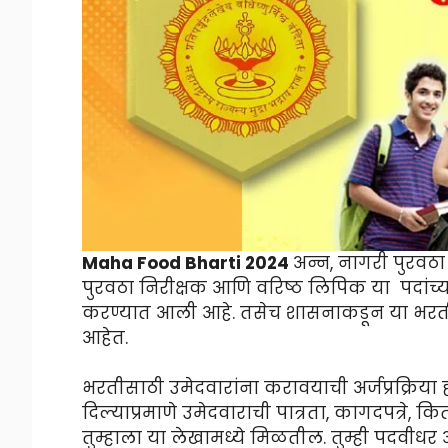
Maha Food Bharti 2024
अन्न, नागरी पुरवठा
पुरवठा निरीक्षक आणि वरिष्ठ लिपिक या पदांच्
करण्यात आली आहे. तसेच शासनाकडून या भरतीसा
आहेत.
भरतीसाठी उमेदवारांना करावयाची अर्जप्रक्रिय
दिल्याप्रमाणे उमेदवाराची पात्रता, कागदपत्रे, किती
तुम्हाला या लेखामध्ये मिळतील. तुम्ही पदवीध