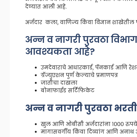
देण्यात आली आहे.
अर्जदार कला, वाणिज्य किंवा विज्ञान शाखेतील प
अन्न व नागरी पुरवठा विभागा
आवश्यकता आहे?
उमदेवाराचे आधारकार्ड, पॅनकार्ड आणि रेश
ग्रॅज्युएशन पुर्ण केल्याचे प्रमाणपत्र
जातीचा दाखला
बोनाफाईड सर्टिफिकेट
अन्न व नागरी पुरवठा भरती
खुल आणि ओबीसी अर्जदारांना १००० रुपय
मागासवर्गीय किंवा दिव्यांग आणि अनाथ 