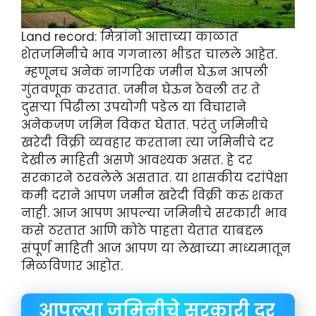
Land record: मित्रांनो आत्ताच्या काळात
शेतजमिनीचे भाव गगनाला भीडत चालले आहेत.
म्हणूनच अनेक नागरिक जमीन घेऊन आपली
गुंतवणूक करतात. जमीन घेऊन ठेवली तर ते
दुसऱ्या पिढीला उपयोगी पडेल या विचाराने
अनेकजण जमिन विकत घेतात. परंतु जमिनीचे
खरेदी विक्री व्यवहार करताना त्या जमिनीचे दर
देखील माहिती असणे आवश्यक असत. हे दर
सरकारने ठरवलेले असतात. या शासकीय दरांपेक्षा
कमी दराने आपण जमीन खरेदी विक्री करु शकत
नाही. आज आपण आपल्या जमिनीचे सरकारी भाव
कसे ठरतात आणि कोठे पाहता येतात याबद्दल
संपूर्ण माहिती आज आपण या लेखाच्या माध्यमातून
मिळविणार आहोत.
आपल्या जमिनीचे सरकारी दर