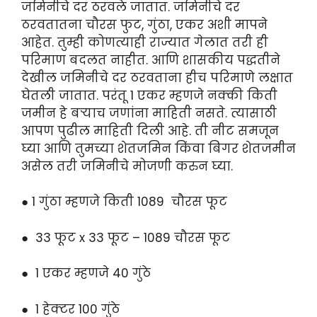
जमिनीचे दर ठरवले जातात. जमिनीचे दर
ठरवतातना चौरस फुट, गुंठा, एकर अशी मापने
आहेत. तुम्ही कोणत्याही राज्यात गेलात तरी ही
परिमाण बदलत नाहीत. आणि शासकीय पद्धतीने
देखील जमिनीचे दर ठरवताना हीच परिमाणे लक्षात
घेतली जातात. परंतू 1 एकर म्हणजे नक्की किती
जमीन हे बऱ्याच जणांना माहिती नसते. त्यासाठी
आपण पुढील माहिती दिली आहे. ती नीट समजून
घ्या आणि तुमच्या शेतजमिन किंवा बिगर शेतजमीन
असेल तरी जमिनीचे मोजणी करुन घ्या.
● 1 गुंठा म्हणजे किती 1089 चौरस फूट
● 33 फूट x 33 फूट – 1089 चौरस फूट
● 1 एकर म्हणजे 40 गुंठे
● 1 हेक्टर 100 गुंठे