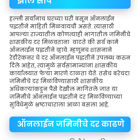
झाले सोपे
हल्ली सर्वांनाच घरच्या घरी बसून ऑनलाईन
पद्धतीने माहिती मिळवायची असते. त्यासाठी
आपल्या राज्यातील कोणत्याही भागातील जमिनीचे
शासकीय दर मिळवताना वाटते की सर्व कामे
ऑनलाईन पद्धतीने व्हावे. म्हणूनच शासनाने
रेडीरेकनर चे दर ऑनलाईन पद्धतीने उपलब्ध करुन
दिले आहेत, त्यामुळे सर्वसामान्यांना शासकीय
कार्यालयात फेऱ्या मारणे टाळता येते. तसेच बरेचदा
जमिनीचे दर मिळविण्यासाठी शासकीय
अधिकाऱ्यांकडून पैसे देखील मागितले जात या
जमिनीचे ऑनलाईन पद्धतीने दर मिळविण्याच्या
सुविधेमुळे भ्रष्टाचाराला आळा बसला आहे.
ऑनलाईन जमिनीचे दर काढणे