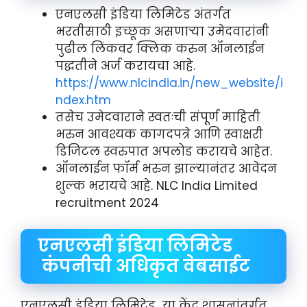
एनएलसी इंडिया लिमिटेड अंतर्गत
भरतीसाठी इच्छूक असणाऱ्या उमेदवारांनी
पुढील लिंकवर क्लिक करुन ऑनलाईन
पद्धतीने अर्ज करायचा आहे.
https://www.nlcindia.in/new_website/i
ndex.htm
तसेच उमेदवाराने स्वतःची संपूर्ण माहिती
भरुन आवश्यक कागदपत्रे आणि स्वाक्षरी
डिजिटल स्वरुपात अपलोड करायचे आहेत.
ऑनलाईन फॉर्म भरुन झाल्यानंतर आवेदन
शुल्क भरायचे आहे. NLC India Limited
recruitment 2024
एनएलसी इंडिया लिमिटेड
कंपनीची अधिकृत वेबसाईट
एनएलसी इंडिया लिमिटेड या केंद्र शासनांतर्गत