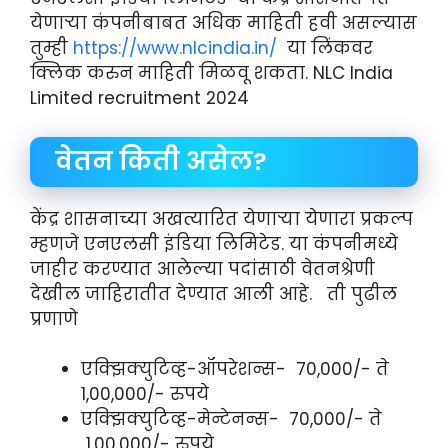
येणाऱ्या कंपनीबाबत अधिक माहिती हवी असल्यास
तुम्ही
https://www.nlcindia.in/
या लिंकवर
क्लिक करुन माहिती मिळवू शकता. NLC India
Limited recruitment 2024
वेतन किती असेल?
केंद्र शासनाच्या अखत्यारित येणाऱ्या येणारा प्रकल्प
म्हणजे एनएलसी इंडिया लिमिटेड. या कंपनीमध्ये
जाहीर करण्यात आलेल्या पदांसाठी वेतनश्रेणी
देखील जाहिरातीत देण्यात आली आहे. ती पुढील
प्रणाणे
एक्झिक्युटिव्ह-ऑपरेशन्स- 70,000/- ते
1,00,000/- रुपये
एक्झिक्युटिव्ह-मेन्टेनन्स- 70,000/- ते
1,00,000/- रुपये