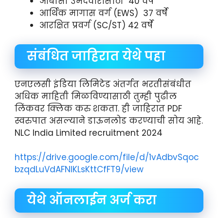
ओबीसी उमेदवारांसाठी 40 वर्षे
आर्थिक मागास वर्ग (EWS) 37 वर्षे
आरक्षित प्रवर्ग (SC/ST) 42 वर्षे
संबंधित जाहिरात येथे पहा
एनएलसी इंडिया लिमिटेड अंतर्गत भरतीसंबंधीत
अधिक माहिती मिळविण्यासाठी तुम्ही पुढील
लिंकवर क्लिक करु शकता. ही जाहिरात PDF
स्वरुपात असल्याने डाऊनलोड करण्याची सोय आहे.
NLC India Limited recruitment 2024
https://drive.google.com/file/d/1vAdbvSqoc
bzqdLuVdAFNIKLsKttCfFT9/view
येथे ऑनलाईन अर्ज करा