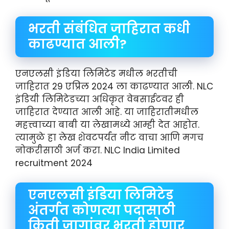
भरती संबंधित जाहिरात कधी
काढण्यात आली?
एनएलसी इंडिया लिमिटेड मधील भरतीची
जाहिरात 29 एप्रिल 2024 ला काढण्यात आली. NLC
इंडियी लिमिटेडच्या अधिकृत वेबसाईटवर ही
जाहिरात देण्यात आली आहे. या जाहिरातीमधील
महत्त्वाच्या बाबी या लेखामध्ये आम्ही देत आहोत.
त्यामुळे हा लेख शेवटपर्यंत नीट वाचा आणि मगच
नोकरीसाठी अर्ज करा. NLC India Limited
recruitment 2024
एनएलसी इंडिया लिमिटेड
अंतर्गत कोणत्या पदासाठी
किती जागांवर भरती होणार