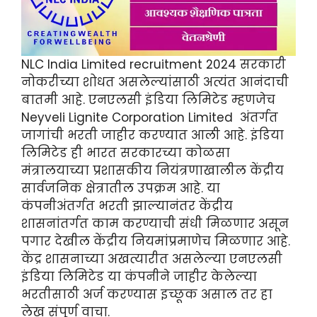
NLC India Limited recruitment 2024 सरकारी
नोकरीच्या शोधत असलेल्यांसाठी अत्यंत आनंदाची
बातमी आहे. एनएलसी इंडिया लिमिटेड म्हणजेच
Neyveli Lignite Corporation Limited अंतर्गत
जागांची भरती जाहीर करण्यात आली आहे. इंडिया
लिमिटेड ही भारत सरकारच्या कोळसा
मंत्रालयाच्या प्रशासकीय नियंत्रणाखालील केंद्रीय
सार्वजनिक क्षेत्रातील उपक्रम आहे. या
कंपनीअंतर्गत भरती झाल्यानंतर केंद्रीय
शासनांतर्गत काम करण्याची संधी मिळणार असून
पगार देखील केंद्रीय नियमांप्रमाणेच मिळणार आहे.
केंद्र शासनाच्या अखत्यारीत असलेल्या एनएलसी
इंडिया लिमिटेड या कंपनीने जाहीर केलेल्या
भरतीसाठी अर्ज करण्यास इच्छूक असाल तर हा
लेख संपूर्ण वाचा.